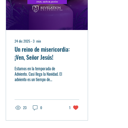
24 dic 2025
∙
3
min
Un reino de misericordia:
¡Ven, Señor Jesús!
Estamos en la temporada de
Adviento. Casi llega la Navidad. El
adviento es un tiempo de
preparación. Consta de cuatro
semanas para examinar nuestros
anhelos y acercarnos a querer lo
que Dios quiere : restaurar todas
las cosas consigo mismo por
23
0
1
medio de Jesucristo,
estableciendo un Reino de
misericordia. Es una misericordia