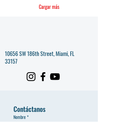
imposible de lograr para los seres
humanos, pero posible para Dios
Cargar más
(Mateo 19:26). En algunas
iglesias, se encienden velas
durante los cultos de Adviento
porque a través de...
10656 SW 186th Street, Miami, FL
33157
Contáctanos
Nombre
*