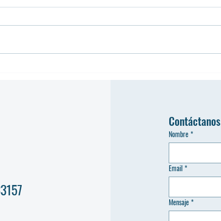
En la Navidad, Revelation
Revel
University celebra más que un
Retir
nombre
Plani
Miam
Contáctanos
Nombre
*
Email
*
33157
Mensaje
*