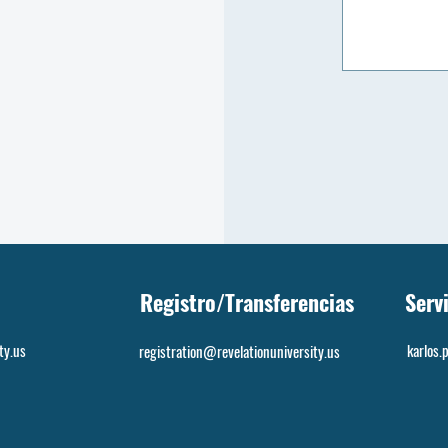
Registro/Transferencias
Serv
ty.us
karlos.
registration@revelationuniversity.us