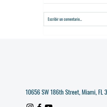
Escribir un comentario...
Revelation University Inc.
presenta su nuevo sitio web:
innovación, accesibilidad y una
mejor experiencia para todos
10656 SW 186th Street, Miami, FL 