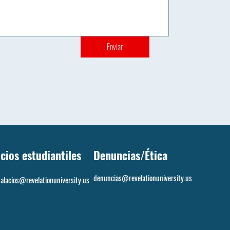
Enviar
icios estudiantiles
Denuncias/Ética
denuncias@revelationuniversity.us
palacios@revelationuniversity.us