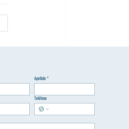
ation University realizó su
o Espiritual y Jornada de
ficación 2026 en Manresa,
i
Apellido
*
Teléfono