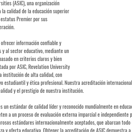
sities (ASIC), una organización 
la calidad de la educación superior 
 estatus Premier por sus 
eración.
ofrecer información confiable y 
s y al sector educativo, mediante un 
asado en criterios claros y bien 
itada por ASIC, Revelation University 
 institución de alta calidad, con 
 estudiantil y ética profesional. Nuestra acreditación internacional
lidad y el prestigio de nuestra institución.  
es un estándar de calidad líder y reconocido mundialmente en educac
eten a un proceso de evaluación externa imparcial e independiente 
urosos estándares internacionalmente aceptados, que abarcan todo 
za y oferta educativa. Obtener la acreditación de ASIC demuestra a 